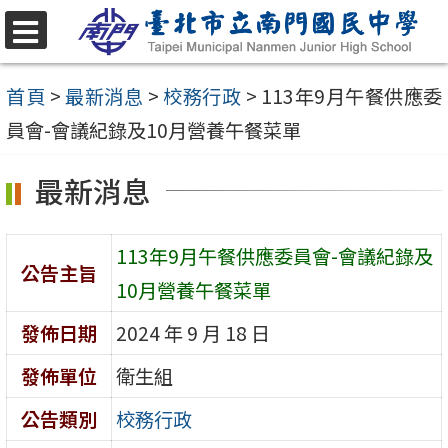
跳
至
選
單
主
首頁
>
最新消息
>
校務行政
>
113年9月午餐供應委
要
員會-會議紀錄及10月營養午餐菜單
內
最新消息
容
區
113年9月午餐供應委員會-會議紀錄及
公告主旨
10月營養午餐菜單
發佈日期
2024 年 9 月 18 日
發佈單位
衛生組
公告類別
校務行政