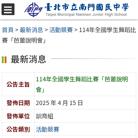
跳
至
選
單
主
首頁
>
最新消息
>
活動競賽
>
114年全國學生舞蹈比
要
賽「芭蕾說明會」
內
最新消息
容
區
114年全國學生舞蹈比賽「芭蕾說明
公告主旨
會」
發佈日期
2025 年 4 月 15 日
發佈單位
訓育組
公告類別
活動競賽