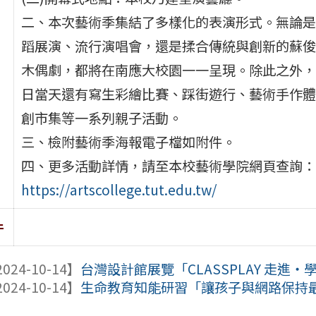
二、本次藝術季集結了多樣化的表演形式。無論是
蹈展演、流行演唱會，還是揉合傳統與創新的蘇俊
木偶劇，都將在南應大校園一一呈現。除此之外，1
日當天還有寫生彩繪比賽、踩街遊行、藝術手作體
創市集等一系列親子活動。
三、檢附藝術季海報電子檔如附件。
四、更多活動詳情，請至本校藝術學院網頁查詢：
https://artscollege.tut.edu.tw/
件
024-10-14】
台灣設計館展覽「CLASSPLAY 走進・學
024-10-14】
生命教育知能研習「讓孩子與網路保持最恰