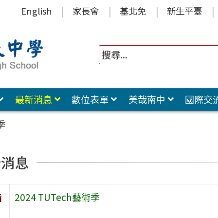
English
家長會
基北免
新生平臺
最新消息
數位表單
美哉南中
國際交
季
新消息
旨
2024 TUTech藝術季