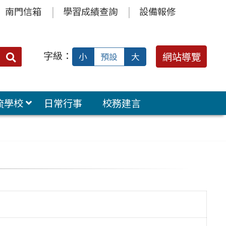
南門信箱
學習成績查詢
設備報修
字級：
送出
網站導覽
小
預設
大
搜
尋：
流學校
日常行事
校務建言