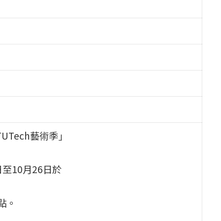
UTech藝術季」
日至10月26日於
0點。