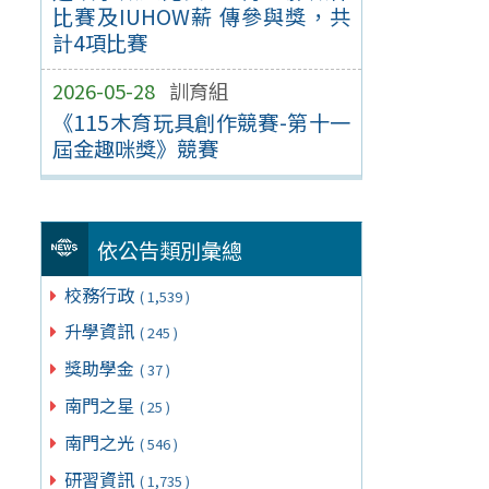
比賽及IUHOW薪 傳參與獎，共
計4項比賽
2026-05-28
訓育組
《115木育玩具創作競賽-第十一
屆金趣咪獎》競賽
依公告類別彙總
校務行政
( 1,539 )
升學資訊
( 245 )
獎助學金
( 37 )
南門之星
( 25 )
南門之光
( 546 )
研習資訊
( 1,735 )