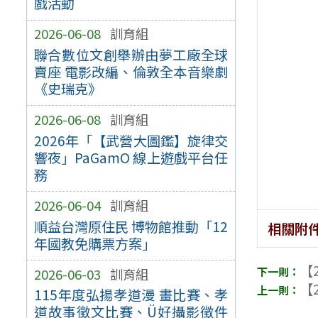
戲活動
2026-06-08
訓育組
聯合數位文創舉辦由夢工廠全球
賣座 電影改編、倫敦全本音樂劇
《史瑞克》
2026-06-08
訓育組
2026年「【武營大圖鑑】旋律交
響夜」PaGamO 線上遊戲平台任
務
2026-06-04
訓育組
順益台灣原住民 博物館推動「12
相關附
年國教免購票方案」
【2
2026-06-03
訓育組
【2
115年度弘揚孝道漫 畫比賽、孝
道故事徵文比賽、Ü好攝影徵件