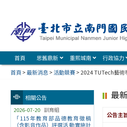
跳
至
主
要
內
容
首頁
思舊鼎新
重熙城南
行政協力
區
首頁
>
最新消息
>
活動競賽
>
2024 TUTech藝術
最
相關公告
2026-07-20
訓育組
公告主
「115年教育部品德教育徵稿
（含影音作品）評選活 動實施計