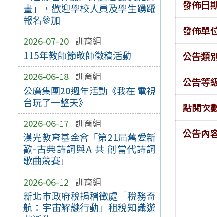
發佈日
畫」，歡迎學校人員及學生踴躍
報名參加
發佈單
2026-07-20
訓育組
115年教師節敬師徵稿活動
公告類
2026-06-18
訓育組
公告等
公廣集團20週年活動《我在 電視
台玩了一整天》
點閱次
2026-06-17
訓育組
公告內
漢光教育基金會「第21屆舊愛新
歡-古典詩詞與AI共 創當代詩詞
歌曲競賽」
2026-06-12
訓育組
新北市政府稅捐稽徵處「稅務奇
航：宇宙解謎行動」租稅知識遊