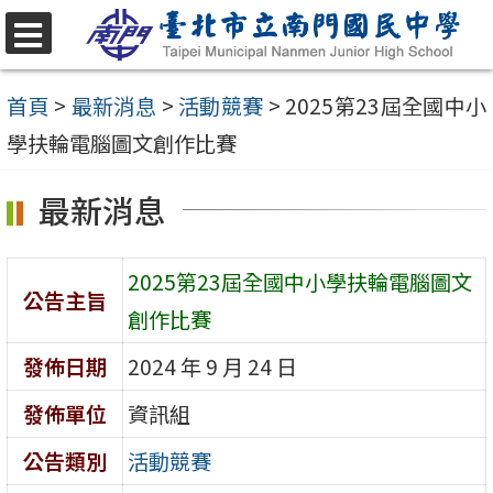
跳
至
選
單
主
首頁
>
最新消息
>
活動競賽
>
2025第23屆全國中小
要
學扶輪電腦圖文創作比賽
內
最新消息
容
區
2025第23屆全國中小學扶輪電腦圖文
公告主旨
創作比賽
發佈日期
2024 年 9 月 24 日
發佈單位
資訊組
公告類別
活動競賽