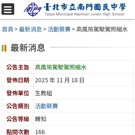
跳
至
選
單
主
首頁
>
最新消息
>
活動競賽
>
高風險駕駛駕照縮水
要
最新消息
內
容
區
公告主旨
高風險駕駛駕照縮水
發佈日期
2025 年 11 月 18 日
發佈單位
生教組
公告類別
活動競賽
公告等級
轉知
點閱次數
166