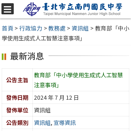
跳
至
選
單
主
首頁
>
行政協力
>
教務處
>
資訊組
>
教育部「中小
要
學使用生成式人工智慧注意事項」
內
最新消息
容
區
教育部「中小學使用生成式人工智慧
公告主旨
注意事項」
發佈日期
2024 年 7 月 12 日
發佈單位
資訊組
公告類別
資訊組
,
宣導資訊