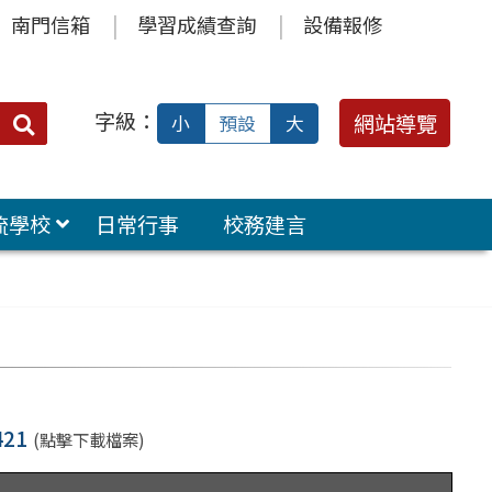
南門信箱
學習成績查詢
設備報修
字級：
送出
網站導覽
小
預設
大
搜
尋：
流學校
日常行事
校務建言
21
(點擊下載檔案)