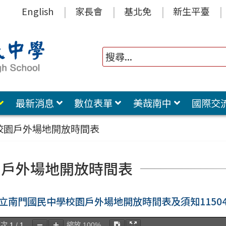
English
家長會
基北免
新生平臺
最新消息
數位表單
美哉南中
國際交
校園戶外場地開放時間表
園戶外場地開放時間表
立南門國民中學校園戶外場地開放時間表及須知11504
頁次
1
/
1
縮放
100%