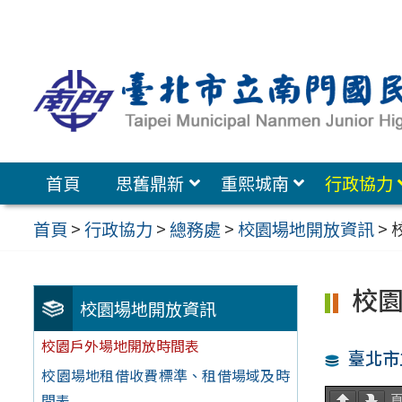
跳
至
主
要
內
容
首頁
思舊鼎新
重熙城南
行政協力
區
首頁
>
行政協力
>
總務處
>
校園場地開放資訊
>
校
校園場地開放資訊
校園戶外場地開放時間表
臺北市
校園場地租借收費標準、租借場域及時
間表