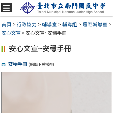
跳
至
選
單
主
首頁
>
行政協力
>
輔導室
>
輔導組
>
遠距輔導室
>
要
安心文宣
>
安心文宣~安穩手冊
內
安心文宣~安穩手冊
容
區
安穩手冊
(點擊下載檔案)