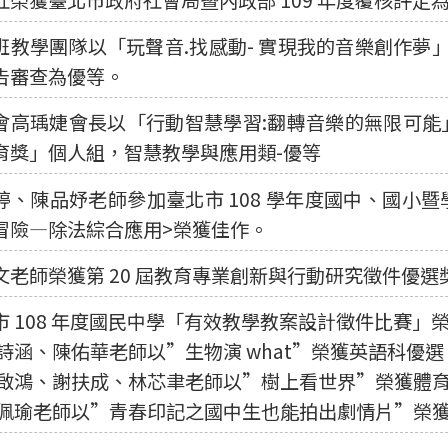
班教學團隊以「玩聲音.找感動- 實現我的音樂創作夢」
告審查為優等。
會高瑀婕會長以「行動智慧學習:翻轉音樂的無限可能」作
育獎」個人組，智慧教學與應用類-優等
婷、陳品妤老師參加臺北市 108 學年度國中、國小
冒險—除法綜合應用>榮獲佳作。
文老師榮獲第 20 屆教育專業創新與行動研究徵件優選
市 108 年度國民中學「有效教學教案設計徵件比賽」
詩涵、陳佑華老師以”生物演 what”榮獲英語科優選
啟鴻、謝扶成、林芯聿老師以”樹上看世界”榮獲體
佩瑜老師以”青春印記之國中生也能拍出劇情片”榮