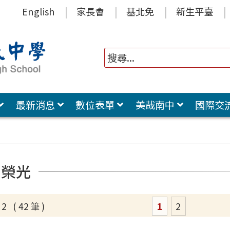
English
家長會
基北免
新生平臺
最新消息
數位表單
美哉南中
國際交
中榮光
1
2
2 ( 42 筆 )