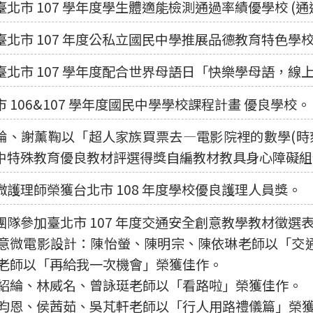
臺北市 107 學年度學生體適能檢測通過率績優學校 (通過
臺北市 107 年度公私立國民中學推展品德教育特色學
臺北市 107 學年度配合世界母語日「快樂學母語，線
市 106&107 學年度國民中學學校課程計畫 優良學校。
綸、謝薰鞠以「超人家族買票去—電影院裡的數學(時刻
中特殊教育優良教材評選得獎自編教材教具身心障礙組
媺護理師榮獲台北市 108 年度學校優良護理人員獎。
團隊參加臺北市 107 年度交通安全創意教學教材徵選
意微電影設計：陳怡螢、陳明宗、陳依琳老師以「交
老師以「再給我一次機會」榮獲佳作。
紹綸、林威名、曾詠珽老師以「看路啦」榮獲佳作。
昀恩、侯茜茹、吳芃軒老師以「行人用路禮儀篇」榮