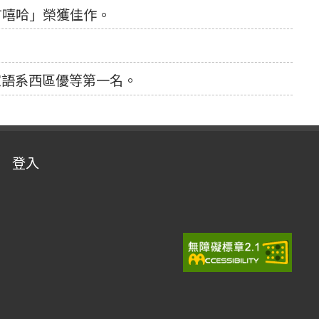
有嘻哈」榮獲佳作。
。
家語系西區優等第一名。
登入