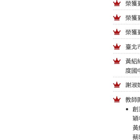
榮獲
榮獲
榮獲
臺北
黃紹
度國
謝淑
教師
創
穎
黃
蔡