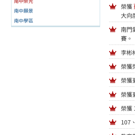
南中榮光
榮獲
南中願景
大向
南中學區
南門
賽。
李彬
榮獲
榮獲臺
榮獲臺
榮獲
10