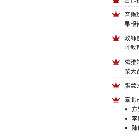
音樂
果報
教師
才教
楊雅
茶大
張慧
臺北
方
李
陳