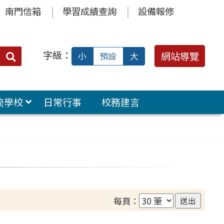
南門信箱
學習成績查詢
設備報修
字級：
送出
網站導覽
小
預設
大
搜
尋：
流學校
日常行事
校務建言
每頁：
送出