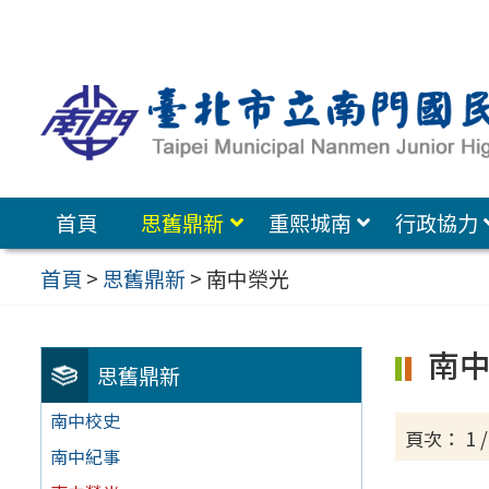
跳
至
主
要
內
容
首頁
思舊鼎新
重熙城南
行政協力
區
首頁
>
思舊鼎新
>
南中榮光
南
思舊鼎新
南中校史
頁次： 1 / 
南中紀事