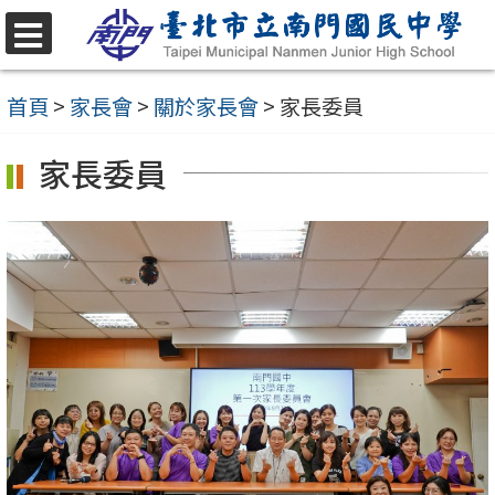
跳
至
選
單
主
首頁
>
家長會
>
關於家長會
>
家長委員
要
家長委員
內
容
區