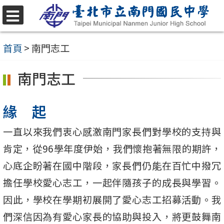
跳
至
選
單
主
首頁
>
南門志工
要
南門志工
內
容
緣 起
區
一直以來我們衷心感激南門家長們對學校的支持與
肯定，從96學年度伊始，我們懷抱著無限的期許，
心底企盼著在國中階段，家長們仍能在百忙中撥冗
擔任學校愛心志工，一起伴隨孩子的成長與學習。
因此，學校在學期初展開了愛心志工招募活動。我
們深信因為有愛心家長的協助與投入，將更鼓舞南