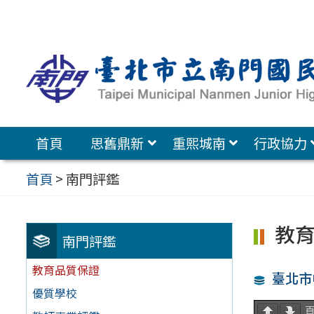
跳
至
主
要
內
容
首頁
思舊鼎新
重熙城南
行政協力
區
首頁
>
南門評鑑
教
南門評鑑
教育品質保證
臺北市
優質學校