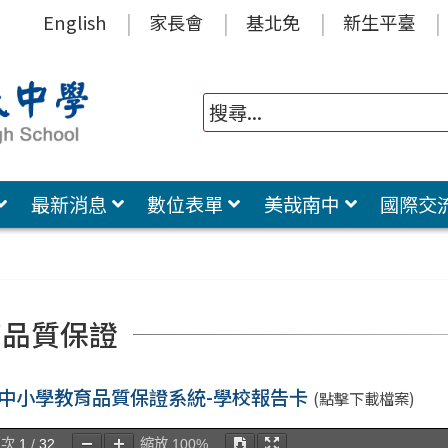
English
家長會
基北免
新生平臺
最新消息
數位表單
美哉南中
國際交
育品質保證
中小學教育品質保證系統-學校報告卡
(點擊下載檔案)
頁次
1
/
32
縮放
100%