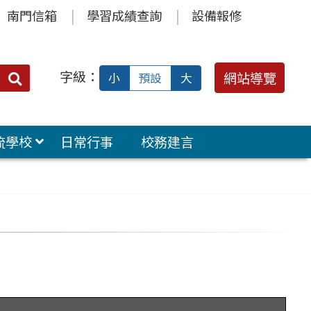
南門信箱
學習成績查詢
設備報修
字級：
送出
網站導覽
小
預設
大
搜
尋：
流學校
日常行事
校務建言