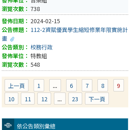
738
2024-02-15
112-2資賦優異學生縮短修業年限實施計
畫
校務行政
特教組
548
上一頁
1
...
6
7
8
9
Page
Page
Page
Page
Pa
10
11
12
...
23
下一頁
Page
Page
Page
Page
依公告類別彙總