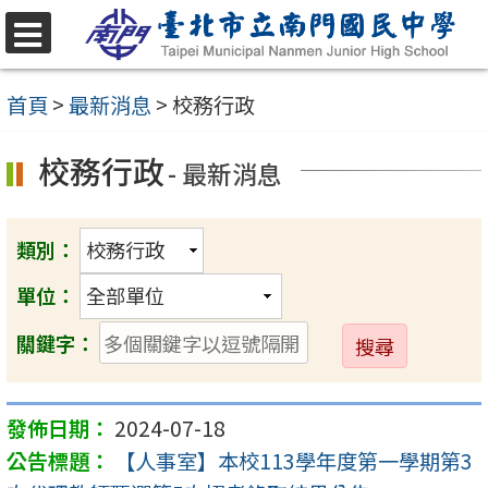
跳
至
選
單
主
首頁
>
最新消息
>
校務行政
要
校務行政
內
- 最新消息
容
區
類別：
單位：
送
關鍵字：
出
2024-07-18
【人事室】本校113學年度第一學期第3