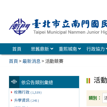
跳
至
主
要
內
容
首頁
思舊鼎新
重熙城南
行政協力
區
首頁
>
最新消息
>
活動競賽
活
依公告類別彙總
校務行政
( 1,539 )
類別：
升學資訊
( 245 )