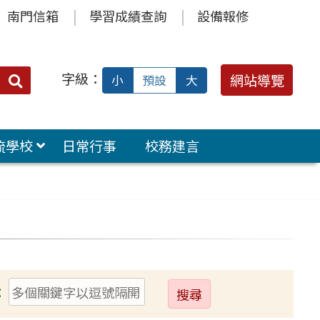
南門信箱
學習成績查詢
設備報修
字級：
送出
網站導覽
小
預設
大
搜
尋：
流學校
日常行事
校務建言
送
：
出