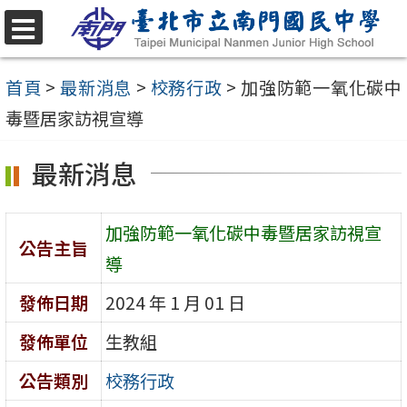
跳
至
選
單
主
首頁
>
最新消息
>
校務行政
>
加強防範一氧化碳中
要
毒暨居家訪視宣導
內
最新消息
容
區
加強防範一氧化碳中毒暨居家訪視宣
公告主旨
導
發佈日期
2024 年 1 月 01 日
發佈單位
生教組
公告類別
校務行政