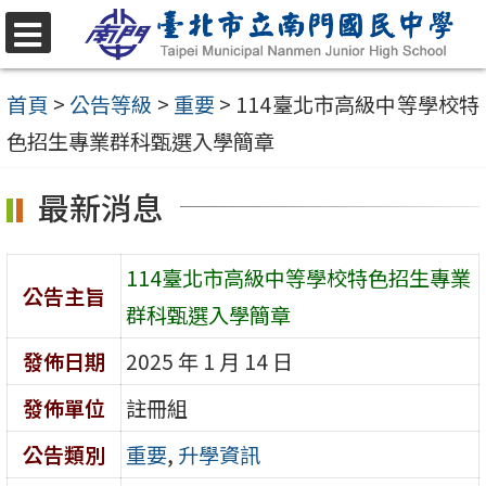
跳
至
選
單
主
首頁
>
公告等級
>
重要
>
114臺北市高級中等學校特
要
色招生專業群科甄選入學簡章
內
最新消息
容
區
114臺北市高級中等學校特色招生專業
公告主旨
群科甄選入學簡章
發佈日期
2025 年 1 月 14 日
發佈單位
註冊組
公告類別
重要
,
升學資訊