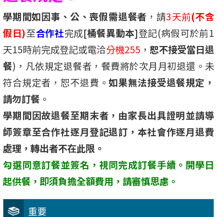
學期間如因事、公、喪假需退餐者
，請
3天前
(不含
假日)
至
合作社
完成
[桶餐異動本]
登記(病假可於前1
天15時前完成登記或電洽
分機255
，
恕不接受當日退
餐
)，凡依規定退餐者，餐費將於次月月初退還。未
符合規定者，恕不退費。
如果無法接受退餐規定，
請勿訂餐
。
學期間因故退餐至期末者，由家長出具證明並請導
師簽章至合作社逐月登記退訂，本社會作逐月退費
處理，轉出者不在此限。
勾選同意訂餐並簽名，視同完成訂餐手續。開學日
起供餐，即須負擔全額費用，請審慎思慮。
重要