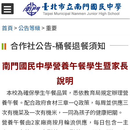
跳
至
選
單
主
首頁
>
公告等級
>
重要
要
合作社公告-桶餐退餐須知
內
容
南門國民中學營養午餐學生暨家長
區
說明
本校為確保學生午餐品質，悉依教育局規定辦理營
養午餐。配合政府食材三章一Q政策，每周並供應三
次有機菜及一次有機米，一同為孩子的健康把關。
營養午餐由2家廠商按月輪流供應，每日包含一主