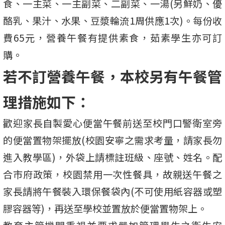
食、一主菜、一主副菜、二副菜、一湯(另鮮奶、優
酪乳、果汁、水果、豆漿輪流1周供應1次)。每份收
費65元，營養午餐有提供素食，茹素學生亦可訂
購。
若不訂營養午餐，本校另有午餐管
理措施如下：
歡迎家長自製愛心便當午餐前送至校門口警衛室旁
的便當置物架擺放(校園安寧之需求考量，請家長勿
進入教學區)，外袋上請標註班級、座號、姓名。配
合市府政策，校園禁用一次性餐具，故親送午餐之
家長請將午餐裝入環保餐袋內(不可使用紙容器或塑
膠容器等)，再送至學校並置放於便當置物架上。