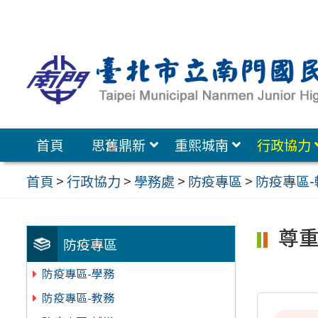
跳
至
主
要
內
容
首頁
思舊鼎新
重熙城南
行政協力
區
首頁
>
行政協力
>
學務處
>
防疫專區
>
防疫專區-
尊
防疫專區
防疫專區-學務
防疫專區-教務