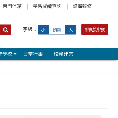
南門信箱
學習成績查詢
設備報修
字級：
送出
網站導覽
小
預設
大
搜
尋：
流學校
日常行事
校務建言