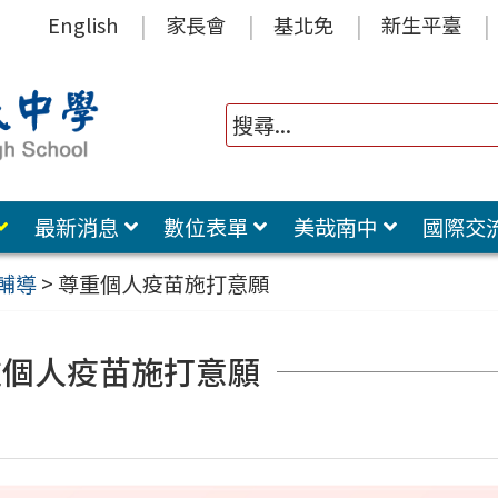
English
家長會
基北免
新生平臺
最新消息
數位表單
美哉南中
國際交
輔導
>
尊重個人疫苗施打意願
重個人疫苗施打意願