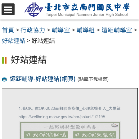
跳
至
選
單
主
首頁
>
行政協力
>
輔導室
>
輔導組
>
遠距輔導室
>
要
好站連結
>
好站連結
內
好站連結
容
區
遠距輔導-好站連結(網頁)
(點擊下載檔案)