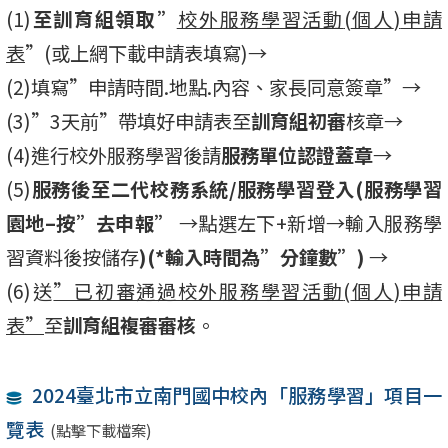
(1)
至訓育組領取”
校外服務學習活動
(
個人
)
申請
表
”(或上網下載申請表填寫)→
(2)填寫”申請時間.地點.內容、家長同意簽章”→
(3)”3天前”帶填好申請表至
訓育組初審
核章→
(4)進行校外服務學習後請
服務單位認證蓋章
→
(5)
服務後至二代校務系統
/
服務學習登入
(
服務學習
園地
–
按”去申報”
→點選左下+新增→輸入服務學
習資料後按儲存
)(*
輸入時間為”分鐘數”
)
→
(6)送
”已初審通過校外服務學習活動
(
個人
)
申請
表”
至
訓育組複審審核
。
2024臺北市立南門國中校內「服務學習」項目一
覽表
(點擊下載檔案)