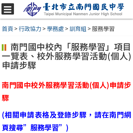
跳
至
選
單
主
首頁
>
行政協力
>
學務處
>
訓育組
>
服務學習
要
南門國中校內「服務學習」項目
內
一覽表、校外服務學習活動(個人)
容
申請步驟
區
南門國中校外服務學習活動(個人)申請步
驟
(相關申請表格及登錄步驟，請在南門網
頁搜尋”服務學習”)