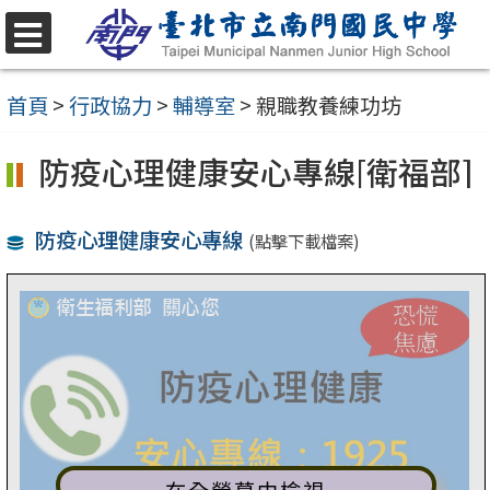
跳
至
選
單
主
首頁
>
行政協力
>
輔導室
>
親職教養練功坊
要
防疫心理健康安心專線[衛福部]
內
容
防疫心理健康安心專線
區
(點擊下載檔案)