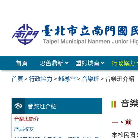
跳
至
主
要
內
容
首頁
思舊鼎新
重熙城南
行政協力
區
首頁
>
行政協力
>
輔導室
>
音樂班
>
音樂班介紹
音
音樂班介紹
音樂班簡介
一、前
歷屆校友
本校民國