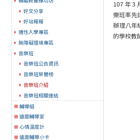
親職教養練功坊
107 年
好文分享
樂班率先試
好站報報
辦理八年
適性入學專區
的學校教
無障礙環境專區
音樂班
音樂班公告資訊
音樂班榮譽榜
音樂班介紹
音樂班相關連結
輔導組
遠距輔導室
心情溫度計
遠距輔導小卡