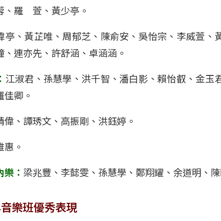
蓉、羅 萱、黃少亭。
瑋亭、黃芷唯、周郁芝、陳俞安、吳怡宗、李威萱、
鐘、連亦先、許舒涵、卓涵涵。
：
江淑君、孫慧學、洪千智、潘白影、賴怡叡、金玉
羅佳卿。
晴偉、譚琇文、高振剛、洪鈺婷。
雅惠。
內樂：
梁兆豐、李懿雯、孫慧學、鄭翔耀、余道明、陳
年音樂班優秀表現