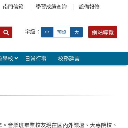
南門信箱
學習成績查詢
設備報修
字級：
送出
網站導覽
小
預設
大
搜
尋：
流學校
日常行事
校務建言
3 年。音樂班畢業校友現在國內外樂壇、大專院校、