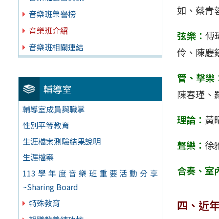
如、蔡青
音樂班榮譽榜
音樂班介紹
弦樂：
傅
音樂班相關連結
伶、陳慶
管、擊樂
輔導室
陳春瑾、
輔導室成員與職掌
理論：
黃
性別平等教育
生涯檔案測驗結果說明
聲樂：
徐
生涯檔案
合奏、室
113學年度音樂班重要活動分享
~Sharing Board
特殊教育
四、近