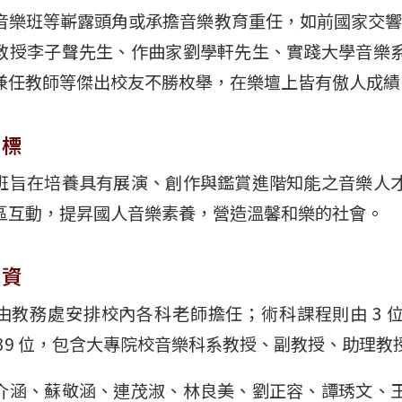
音樂班等嶄露頭角或承擔音樂教育重任，如前國家交響樂
教授李子聲先生、作曲家劉學軒先生、實踐大學音樂
兼任教師等傑出校友不勝枚舉，在樂壇上皆有傲人成績
 標
班旨在培養具有展演、創作與鑑賞進階知能之音樂人
區互動，提昇國人音樂素養，營造溫馨和樂的社會。
 資
由教務處安排校內各科老師擔任；術科課程則由 3 位音樂
 39 位，包含大專院校音樂科系教授、副教授、助理教
介涵、蘇敬涵、連茂淑、林良美、劉正容、譚琇文、