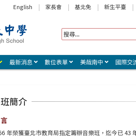
English
家長會
基北免
新生平臺
最新消息
數位表單
美哉南中
國際交
樂班簡介
 言
 66 年榮獲臺北市教育局指定籌辦音樂班，迄今已 4