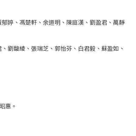
黃郁婷、馮楚軒、余道明、陳庭漢、劉盈君、萬靜
君、劉馥綾、張瑞芝、郭怡芬、白君毅、蘇盈如、
昭惠。