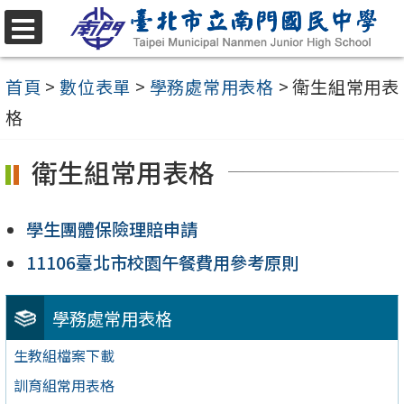
跳
至
選
單
主
首頁
>
數位表單
>
學務處常用表格
>
衛生組常用表
要
格
內
衛生組常用表格
容
區
學生團體保險理賠申請
11106臺北市校園午餐費用參考原則
學務處常用表格
生教組檔案下載
訓育組常用表格