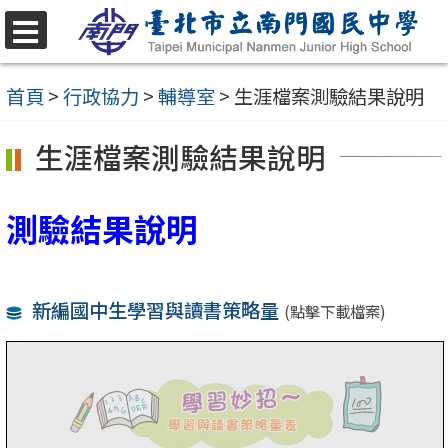
跳
至
選
單
主
首頁
>
行政協力
>
輔導室
>
生涯檔案測驗結果說明
要
生涯檔案測驗結果說明
內
容
測驗結果說明
區
新編國中生學習與讀書策略量
(點擊下載檔案)