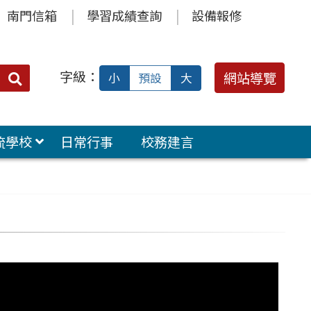
南門信箱
學習成績查詢
設備報修
字級：
送出
網站導覽
小
預設
大
搜
尋：
流學校
日常行事
校務建言