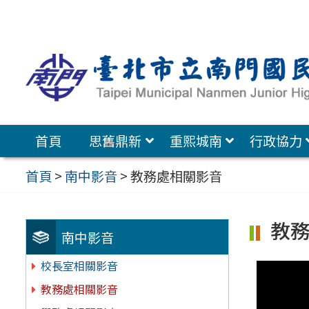
跳
至
主
要
內
容
首頁
思舊鼎新
重熙城南
行政協力
區
首頁
>
南中影音
>
教務處相關影音
教
南中影音
校長室相關影音
教務處相關影音