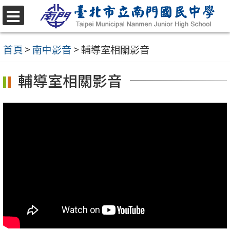
跳
至
選
單
主
首頁
>
南中影音
>
輔導室相關影音
要
輔導室相關影音
內
容
區