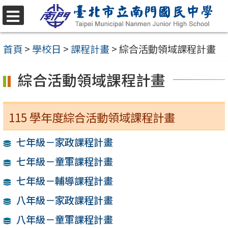
跳
至
選
單
主
首頁
>
學校日
>
課程計畫
>
綜合活動領域課程計畫
要
綜合活動領域課程計畫
內
容
區
115 學年度綜合活動領域課程計畫
七年級－家政課程計畫
七年級－童軍課程計畫
七年級－輔導課程計畫
八年級－家政課程計畫
八年級－童軍課程計畫